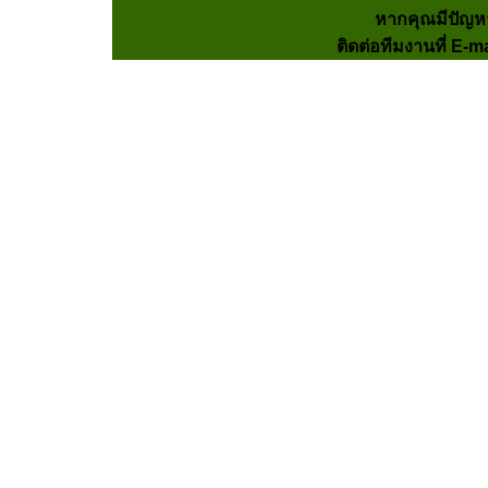
หากคุณมีปัญห
ติดต่อทีมงานที่ E-m