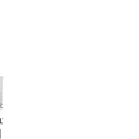
ๆท่าน ขณะนี้โชว์รูมได้เปิดให้ชมอย่างเป็นทา