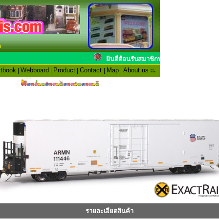
n
ยินดีต้อนรับสมาชิกทุก
tbook
|
Webboard
|
Product
|
Contact
|
Map
|
About us
::.
รายละเอียดสินค้า