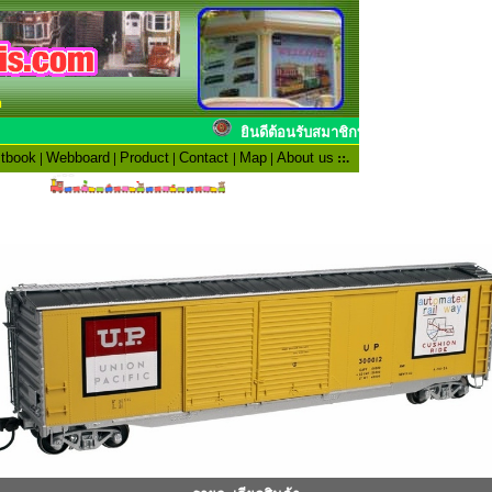
n
ยินดีต้อนรับสมาชิกทุก
tbook
|
Webboard
|
Product
|
Contact
|
Map
|
About us
::.