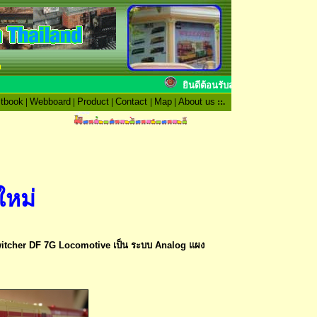
n
ยินดีต้อนรับสมาชิก
tbook
|
Webboard
|
Product
|
Contact
|
Map
|
About us
::.
ใหม่
er DF 7G Locomotive เป็น ระบบ Analog แผง