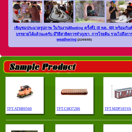
เชิญชมประมวลรูปภาพ ในวันงานMeeting ครั้งที่1 (8 พค. 48) พ
ร้อมกับ
บรรยายได้แล้วนะครับ มีวิธีสาธิตการทำภูเขา, การโรยดิน รวมไปถึงกา
weathering
[22/05/05]
TFT.ATH89560
TFT.CHO7286
TFT.MDP185VA