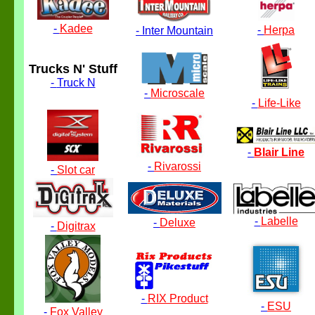
-
Kadee
-
Herpa
-
Inter Mountain
Trucks N' Stuff
-
Truck N
-
Microscale
-
Life-Like
-
Blair Line
-
Rivarossi
-
Slot car
-
Labelle
-
Deluxe
-
Digitrax
-
RIX Product
-
ESU
-
Fox Valley