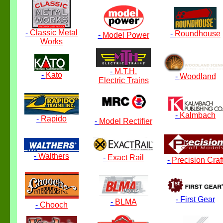
-
Classic Metal
-
Roundhouse
-
Model Power
Works
-
M.T.H.
-
Kato
-
Woodland
Electric Trains
-
Kalmbach
-
Rapido
-
Model Rectifier
-
Walthers
-
Exact Rail
-
Precision Craf
-
First Gear
-
BLMA
-
Chooch